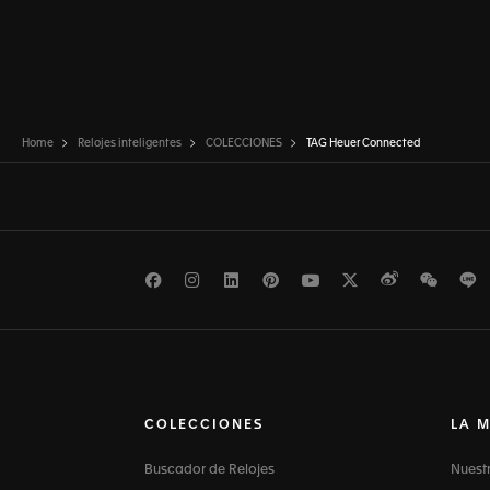
Home
Relojes inteligentes
COLECCIONES
TAG Heuer Connected
Facebook
Instagram
LinkedIn
Pinterest
Youtube
Twitter
Weibo
WeCh
L
COLECCIONES
LA 
Buscador de Relojes
Nuest