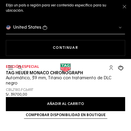
Elija un país o región para ver contenido específico para su
ubicación.
Ce
United States
NAVEGANDO EN LA WEB
CONTINUAR
EDICIÓN ESPECIAL
Abrir el menú de búsqueda
Cuenta Mi 
Su car
TAG HEUER MONACO CHRONOGRAPH
Automático, 39 mm, Titanio con tratamiento de DLC
negro
CBL2180.FC6497
S/. 39.700,00
AÑADIR AL CARRITO
COMPROBAR DISPONIBILIDAD EN BOUTIQUE