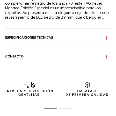
completamente negro de los años 70, este TAG Heuer
Monaco Edición Especial es un imprescindible para los
expertos. Se presenta en una elegante caja de titanio con
revestimiento de DLC negro de 39 mm, que alberga el
indómito movimiento de Manufactura Calibre TH20-00.
Desafiante y rebelde, la esfera circular negra satinada
contrasta con las agujas y los índices chapados en oro
rosa (5N) y con un atrevido revestimiento de
ESPECIFICACIONES TÉCNICAS
SuperLuminova® blanco.
Un fondo de caja transparente revela el movimiento
automático, con atrevidos detalles chapados en oro rosa
CONTACTO
(5N) en la masa oscilante a juego con la esfera. Una
icónica demostración de tecnicidad magistral.
Estanco hasta 100 metros, este elegante reloj cuenta con
una audaz correa de piel de cocodrilo negra con cierre
desplegable de titanio con revestimiento de DLC y
pulsadores de doble seguridad.
ENTREGA Y DEVOLUCIÓN
EMBALAJE
GRATUITAS
DE PRIMERA CALIDAD
Ir a la imagen 1
Ir a la imagen 2