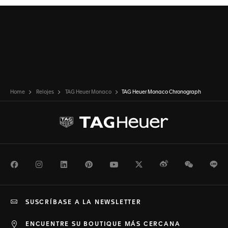
Home
Relojes
TAG Heuer Monaco
TAG Heuer Monaco Chronograph
Facebook
Instagram
LinkedIn
Pinterest
Youtube
Twitter
Weibo
WeChat
Li
SUSCRÍBASE A LA NEWSLETTER
ENCUENTRE SU BOUTIQUE MÁS CERCANA