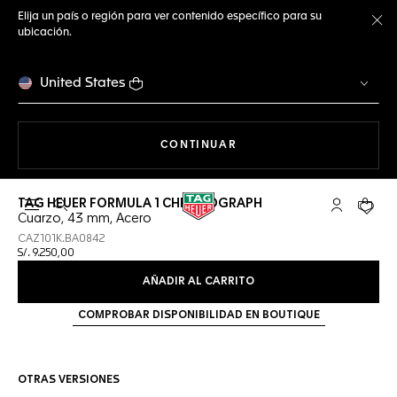
Elija un país o región para ver contenido específico para su
ubicación.
Ce
United States
NAVEGANDO EN LA WEB
CONTINUAR
TAG HEUER FORMULA 1 CHRONOGRAPH
Abrir el menú de búsqueda
Cuenta Mi 
Su car
Cuarzo, 43 mm, Acero
CAZ101K.BA0842
S/. 9.250,00
AÑADIR AL CARRITO
COMPROBAR DISPONIBILIDAD EN BOUTIQUE
OTRAS VERSIONES