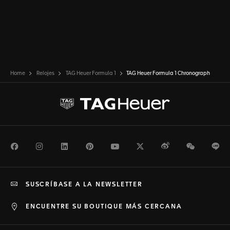
Home
Relojes
TAG Heuer Formula 1
TAG Heuer Formula 1 Chronograph
Facebook
Instagram
LinkedIn
Pinterest
Youtube
Twitter
Weibo
WeChat
Li
SUSCRÍBASE A LA NEWSLETTER
ENCUENTRE SU BOUTIQUE MÁS CERCANA