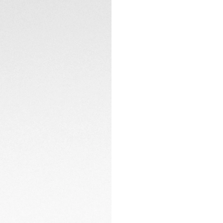
autonomía sin nece
exposición a la luz
convierte en un re
actual.