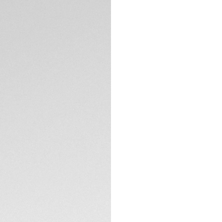
DESCRIPCIÓN
Combinando una el
lacados en negro, 
superando fronter
tecnología Solargr
reinterpretación a
La esfera de opali
añade energía y au
negro iluminados 
ESPECIFICACIONES 
nítida tanto de dí
toque contemporán
La caja de acero 
mientras que la c
comodidad y flexib
modelo de edición 
Impulsado por el C