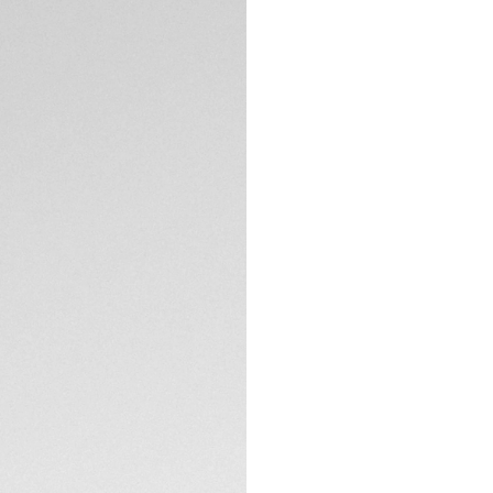
Garantía de 5 a
Packaging exclus
DESCRIPCIÓN
El TAG Heuer Carre
la colección con su
engastados con di
este reloj combina
La esfera lila con
se ve realzada por
engastados con di
aportando un esti
ESPECIFICACIONES 
El brazalete estre
ofreciendo un aju