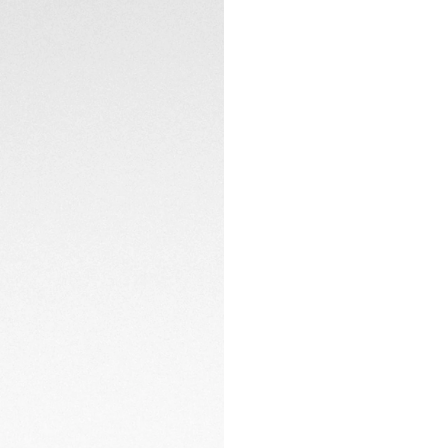
pulido y satinado 
CONTACTO
elegante diseño.
Impulsado por el m
horas de reserva d
las 6 garantiza la 