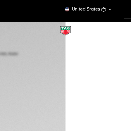
United States
TAG HEUER CARRE
Automático, 36 m
WBN2319.BA0001
CONFIGURE S
S/. 19.700,00
COM