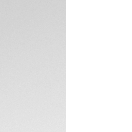
DESCRIPCIÓN
El TAG Heuer Aquar
herramienta versáti
reto. El reloj, con 
azul polar y la va
para todo.
Destaca la esfera 
se complementa co
polar en el segund
ESPECIFICACIONES 
LumiNova® ofrecen
absoluta.
El brazalete y la 
CONTACTO
arenado, ofrecen 
robusta y una hebi
ofrece la máxima fl
Este reloj, equipa
natural y artificial.