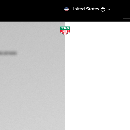
United States
TAG HEUER AQUA
Movimiento solar 
WBP1182.BF0000
Agotado online
S/. 14.800,00
COM
Garantía de 5 a
Packaging exclus