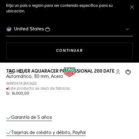
Elija un país o región para ver contenido específico para su
ubicación.
Ce
United States
NAVEGANDO EN LA WEB
CONTINUAR
TAG HEUER AQUARACER PROFESSIONAL 200 DATE
Abrir el menú de búsqueda
Cuenta Mi 
Su car
Automático, 30 mm, Acero
WBP2414.BA0622
Este producto se dejó de fabricar.
S/. 16.000,00
Servicios online
Garantía de 5 años
Tarjetas de crédito y débito, PayPal