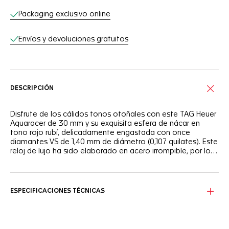
Packaging exclusivo online
Envíos y devoluciones gratuitos
DESCRIPCIÓN
Disfrute de los cálidos tonos otoñales con este TAG Heuer
Aquaracer de 30 mm y su exquisita esfera de nácar en
tono rojo rubí, delicadamente engastada con once
diamantes VS de 1,40 mm de diámetro (0,107 quilates). Este
reloj de lujo ha sido elaborado en acero irrompible, por lo
que está preparado para cualquier reto.
La esfera de nácar en tono rojo añade una tremenda
calidez a este resistente reloj, elegantemente adornado
con once brillantes diamantes VS de 1,40 mm de diámetro
ESPECIFICACIONES TÉCNICAS
(0,107 quilates).
La caja de acero satinado y pulido es más ergonómica que
nunca, con una estanqueidad hasta los 200 metros y con