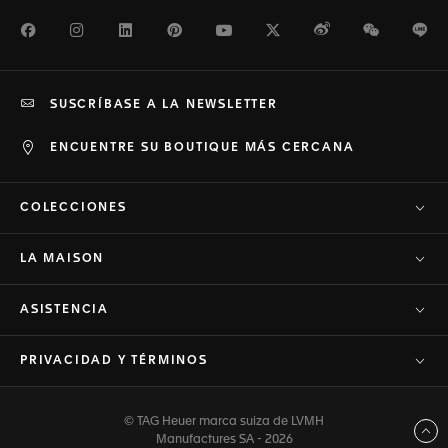
Facebook
Instagram
LinkedIn
Pinterest
Youtube
Twitter
Weibo
WeChat
Li
SUSCRÍBASE A LA NEWSLETTER
ENCUENTRE SU BOUTIQUE MÁS CERCANA
COLECCIONES
LA MAISON
ASISTENCIA
PRIVACIDAD Y TÉRMINOS
© TAG Heuer marca suiza de LVMH
Volver arriba
Manufactures SA - 2026