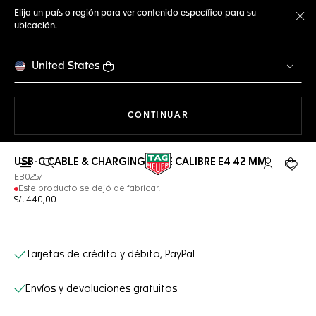
Elija un país o región para ver contenido específico para su
ubicación.
Ce
United States
NAVEGANDO EN LA WEB
CONTINUAR
USB-C CABLE & CHARGING BASE CALIBRE E4 42 MM
Abrir el menú de búsqueda
Cuenta Mi 
Su car
EB0257
Este producto se dejó de fabricar.
S/. 440,00
Servicios online
Tarjetas de crédito y débito, PayPal
Envíos y devoluciones gratuitos