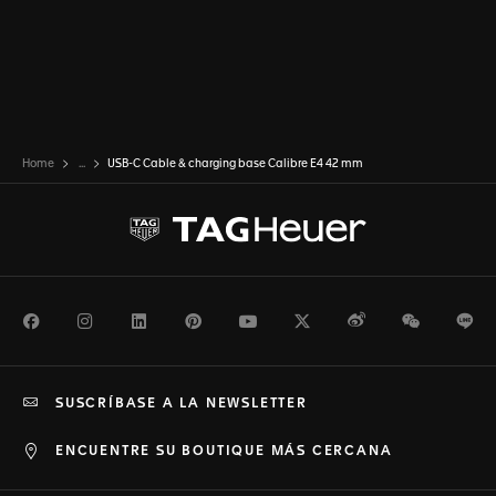
Home
...
USB-C Cable & charging base Calibre E4 42 mm
Facebook
Instagram
LinkedIn
Pinterest
Youtube
Twitter
Weibo
WeChat
Li
SUSCRÍBASE A LA NEWSLETTER
ENCUENTRE SU BOUTIQUE MÁS CERCANA