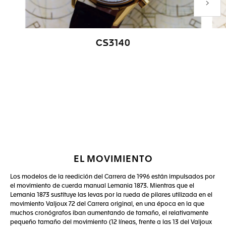
Produc
CS3140
Ir a la imagen 1
Ir a la imagen 2
EL MOVIMIENTO
Los modelos de la reedición del Carrera de 1996 están impulsados por
el movimiento de cuerda manual Lemania 1873. Mientras que el
Lemania 1873 sustituye las levas por la rueda de pilares utilizada en el
movimiento Valjoux 72 del Carrera original, en una época en la que
muchos cronógrafos iban aumentando de tamaño, el relativamente
pequeño tamaño del movimiento (12 líneas, frente a las 13 del Valjoux