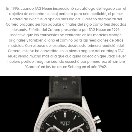
En 1996, cuando TAG Heuer inspeccionó su catálogo del legado con el
objetivo de encontrar el reloj perfecto para una reedición, el primer
Carrera de 1963 fue la opción más lógica. El diseño atemporal del
Carrera probaría ser tan popular a finales del siglo como tres décadas
después. El éxito del Carrera presentado por TAG Heuer en 1996
incentivó que los entusiastas se centraran en los modelos vintage
originales y también allanó el camino para las reediciones de otros
modelos. Con el paso de los años, desde esta primera reedición del
Carrera, este se ha convertido en la piedra angular del catálogo TAG
Heuer, yendo mucho más allá que cualquier colección que Jack Heuer
hubiera podido imaginar cuando escuchó por primera vez el nombre
"Carrera" en los boxes en Sebring en el año 1962.