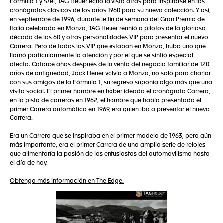
Formula 1 y S/el, TAG Heuer echó la vista atrás para inspirarse en los
cronógrafos clásicos de los años 1960 para su nueva colección. Y así,
en septiembre de 1996, durante le fin de semana del Gran Premio de
Italia celebrado en Monza, TAG Heuer reunió a pilotos de la gloriosa
década de los 60 y otras personalidades VIP para presentar el nuevo
Carrera. Pero de todos los VIP que estaban en Monza, hubo uno que
llamó particularmente la atención y por el que se sintió especial
afecto. Catorce años después de la venta del negocio familiar de 120
años de antigüedad, Jack Heuer volvía a Monza, no solo para charlar
con sus amigos de la Fórmula 1, su regreso suponía algo más que una
visita social. El primer hombre en haber ideado el cronógrafo Carrera,
en la pista de carreras en 1962, el hombre que había presentado el
primer Carrera automático en 1969, era quien iba a presentar el nuevo
Carrera.
Era un Carrera que se inspiraba en el primer modelo de 1963, pero aún
más importante, era el primer Carrera de una amplia serie de relojes
que alimentaría la pasión de los entusiastas del automovilismo hasta
el día de hoy.
Obtenga más información en The Edge.