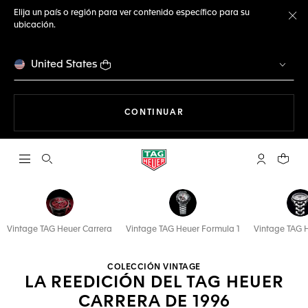
Elija un país o región para ver contenido específico para su
ubicación.
Ce
United States
NAVEGANDO EN LA WEB
CONTINUAR
Abrir el menú de búsqueda
Cuenta Mi 
Su car
Vintage TAG Heuer Carrera
Vintage TAG Heuer Formula 1
Vintage TAG 
COLECCIÓN VINTAGE
LA REEDICIÓN DEL TAG HEUER
CARRERA DE 1996