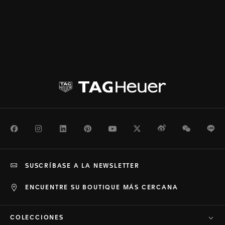
Facebook
Instagram
LinkedIn
Pinterest
Youtube
Twitter
Weibo
WeChat
Li
SUSCRÍBASE A LA NEWSLETTER
ENCUENTRE SU BOUTIQUE MÁS CERCANA
COLECCIONES