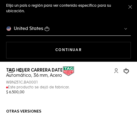
Elija un país o región para ver contenido específico para su
ubicación.
Ce
United States
NAVEGANDO EN LA WEB
CONTINUAR
TAG HEUER CARRERA DATE
Abrir el menú de búsqueda
Cuenta Mi 
Su car
Automático, 36 mm, Acero
WBN231C.BA0001
Este producto se dejó de fabricar.
$ 6.500,00
OTRAS VERSIONES