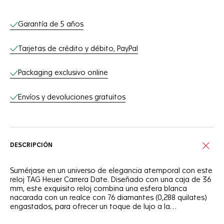
Servicios online
Garantía de 5 años
Tarjetas de crédito y débito, PayPal
Packaging exclusivo online
Envíos y devoluciones gratuitos
DESCRIPCIÓN
Sumérjase en un universo de elegancia atemporal con este
reloj TAG Heuer Carrera Date. Diseñado con una caja de 36
mm, este exquisito reloj combina una esfera blanca
nacarada con un realce con 76 diamantes (0,288 quilates)
engastados, para ofrecer un toque de lujo a la
emblemática colección Carrera.