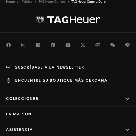
Home
Relojes
TAG Heuer Carrera
TAG Heuer Carrera Date
Facebook
Instagram
LinkedIn
Pinterest
Youtube
Twitter
Weibo
WeChat
Li
SUSCRÍBASE A LA NEWSLETTER
ENCUENTRE SU BOUTIQUE MÁS CERCANA
COLECCIONES
LA MAISON
ASISTENCIA