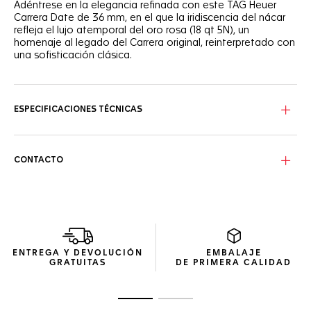
Adéntrese en la elegancia refinada con este TAG Heuer
Carrera Date de 36 mm, en el que la iridiscencia del nácar
refleja el lujo atemporal del oro rosa (18 qt 5N), un
homenaje al legado del Carrera original, reinterpretado con
una sofisticación clásica.
La esfera de nácar blanco, adornada con un degradado y
un realce radiante con 76 diamantes engastados, muestra
índices chapados en oro rosa (18 qt 5N) y 11 diamantes VS+
ESPECIFICACIONES TÉCNICAS
engastados.
La caja de acero satinado y pulido, rodeada por un bisel
fijo y una corona a juego elaborados en oro rosa (18 qt 5N),
CONTACTO
hace juego con el brazalete ergonómico en forma de H de
acero satinado y pulido y oro rosa (18 qt 5N), que combina
a la perfección fuerza y belleza.
Bajo la superficie, el movimiento Calibre 7 Automático
ofrece una reserva de marcha de 42 horas para que cada
momento cuente con una precisión inquebrantable.
ENTREGA Y DEVOLUCIÓN
EMBALAJE
GRATUITAS
DE PRIMERA CALIDAD
Ir a la imagen 1
Ir a la imagen 2