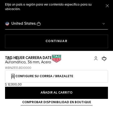
Elija un país o región para ver contenido específico para su
ubicación.
Ce
United States
NAVEGANDO EN LA WEB
CONTINUAR
TAG HEUER CARRERA DATE
Abrir el menú de búsqueda
Cuenta Mi 
Su car
Automático, 36 mm, Acero
WBN2351.BD0000
CONFIGURE SU CORREA / BRAZALETE
$ 12.300,00
AÑADIR AL CARRITO
COMPROBAR DISPONIBILIDAD EN BOUTIQUE