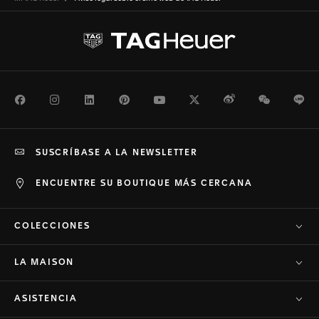
Facebook
Instagram
LinkedIn
Pinterest
Youtube
Twitter
Weibo
WeChat
Li
SUSCRÍBASE A LA NEWSLETTER
ENCUENTRE SU BOUTIQUE MÁS CERCANA
COLECCIONES
LA MAISON
ASISTENCIA