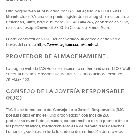
Esta página web es publicada por TAG Heuer, filial de LVMH Swiss
Manufactures SA, una compañía registrada en el registro mercantil de
Neuchâtel, Suiza, bajo el número CHE-481.404.745, y con sede en el 6A,
rue Louis-Joseph Chevrolet, 2300, La Chaux-de-Fonds, Suiza.
Puede contactar con TAG Heuer enviando un correo electrónico a
través del enlace
https://www.tagheuer.com/contact
.
PROVEEDOR DE ALMACENAMIENT :
La página web de TAG Heuer se encuentra en Demandware, LLC-5 Wall
Street, Burlington, Massachusetts, 01803, Estados Unidos, teléfono: +1
781-425-1400.
CONSEJO DE LA JOYERÍA RESPONSABLE
(RJC)
TAG Heuer forma parte del Consejo de la Joyería Responsable (RJC,
por sus siglas en inglés), una organización con más de 260
profesionales en todo el mundo, comprometida con la promoción de
las prácticas éticas, medioambientales y de respeto a los derechos
humanos y sociales en toda la cadena de producción del oro y los