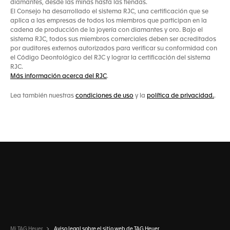
diamantes, desde las minas hasta las tiendas.
El Consejo ha desarrollado el sistema RJC, una certificación que se
aplica a las empresas de todos los miembros que participan en la
cadena de producción de la joyería con diamantes y oro. Bajo el
sistema RJC, todos sus miembros comerciales deben ser acreditados
por auditores externos autorizados para verificar su conformidad con
el Código Deontológico del RJC y lograr la certificación del sistema
RJC.
Más información acerca del RJC
.
Lea también nuestras
condiciones de uso
y la
política de privacidad.
.
Mi TAG Heuer
Aviso legal sobre el sitio web de TAG Heuer