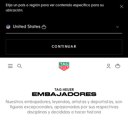
Elija un país o región para ver contenido específico para su
ubicación.
Ce
United States
NAVEGANDO EN LA WEB
CONTINUAR
Abrir el menú de búsqueda
Cuenta Mi 
Su car