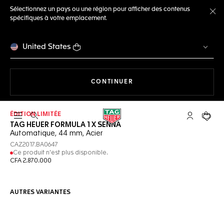
Sélectionnez un pays ou une région pour afficher des contenus
spécifiques à votre emplacement.
Fe
United States
LA NAVIGATION SUR LE S
CONTINUER
ÉDITION LIMITÉE
Ouvrir la barre de recherche
Compte My
Votre 
TAG HEUER FORMULA 1 X SENNA
Automatique, 44 mm, Acier
CAZ2017.BA0647
Ce produit n'est plus disponible.
CFA 2.870.000
AUTRES VARIANTES