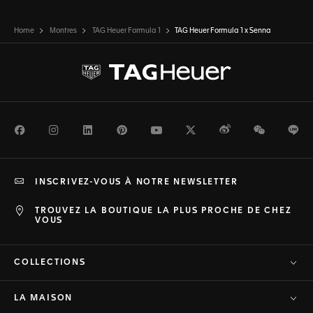
Home
Montres
TAG Heuer Formula 1
TAG Heuer Formula 1 x Senna
Facebook
Instagram
LinkedIn
Pinterest
Youtube
Twitter
Weibo
WeChat
Li
INSCRIVEZ-VOUS À NOTRE NEWSLETTER
TROUVEZ LA BOUTIQUE LA PLUS PROCHE DE CHEZ
VOUS
COLLECTIONS
LA MAISON