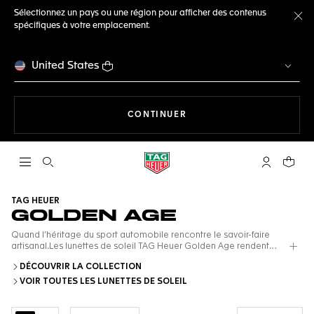
Sélectionnez un pays ou une région pour afficher des contenus
spécifiques à votre emplacement.
Fe
United States
LA NAVIGATION SUR LE S
CONTINUER
Ouvrir la barre de recherche
Compte My
Votre 