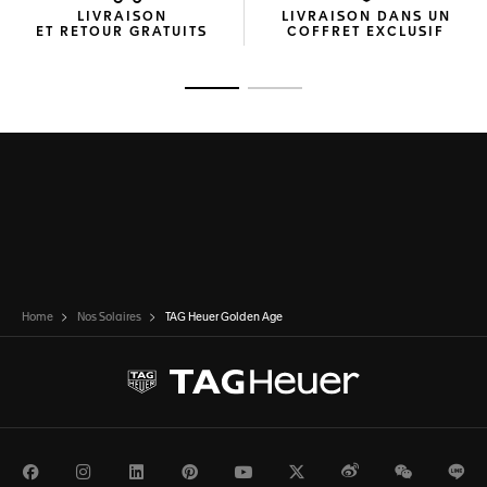
LIVRAISON
LIVRAISON DANS UN
ET RETOUR GRATUITS
COFFRET EXCLUSIF
Ouvrir la diapositive 1
Ouvrir la diapositive 2
Home
Nos Solaires
TAG Heuer Golden Age
Facebook
Instagram
LinkedIn
Pinterest
Youtube
Twitter
Weibo
WeChat
Li