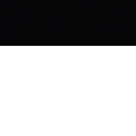
I
II
III
CADRAN
BOÎTIER
DESIGN
Le pouvoir d’une idée
Robuste et durable
La 
Mettre la vidéo en pause
My TAG Heuer
Notre Savoir-Faire