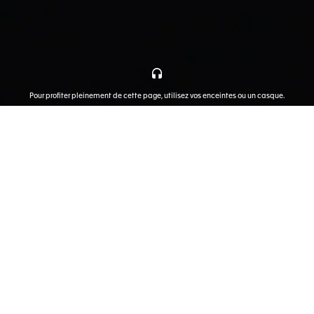
Pour profiter pleinement de cette page, utilisez vos enceintes ou un casque.
IV
V
VI
TESTS DE QUALITÉ
ASSEMBLAGE
MOUVEMENT
plus grande précision
Conçu pour exceller
L’Expertise horlogère
Précisio