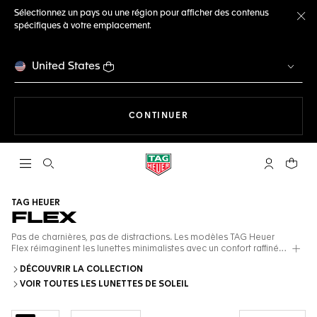
Sélectionnez un pays ou une région pour afficher des contenus
spécifiques à votre emplacement.
Fe
United States
LA NAVIGATION SUR LE S
CONTINUER
Ouvrir la barre de recherche
Compte My
Votre 