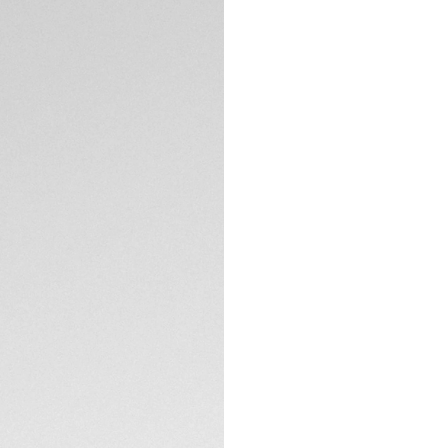
DESCRIPCIÓN
Este TAG Heuer Mon
de forma cuadrada
automovilístico. L
el movimiento de M
de su carácter.
En contraste con l
blancos añaden un 
carreras.
ESPECIFICACIONES 
La caja 39 mm ultra
Calibre automático
inconformista
CONTACTO
La correa negra re
perfección la eleg