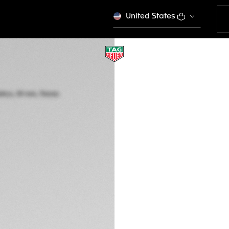
United States
TAG HEUER MON
Automático, 39 mm
CBL2183.FT6236
Agotado online
Mex$ 223,700.00
COM
Garantía de 5 a
Packaging exclus