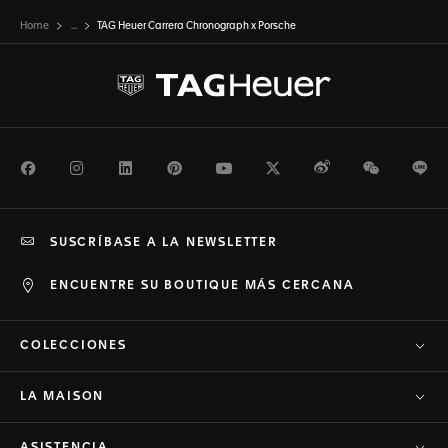
Home
...
TAG Heuer Carrera Chronograph x Porsche
Facebook
Instagram
LinkedIn
Pinterest
Youtube
Twitter
Weibo
WeChat
Li
SUSCRÍBASE A LA NEWSLETTER
ENCUENTRE SU BOUTIQUE MÁS CERCANA
COLECCIONES
LA MAISON