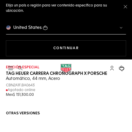
Elija un país o región para ver contenido específico para su
ubicación.
Ce
United States
NAVEGANDO EN LA WEB
CONTINUAR
EDICIÓN ESPECIAL
Abrir el menú de búsqueda
Cuenta Mi 
Su car
TAG HEUER CARRERA CHRONOGRAPH X PORSCHE
Automático, 44 mm, Acero
CBN2A1F.BA0643
Agotado online
Mex$ 151,300.00
OTRAS VERSIONES