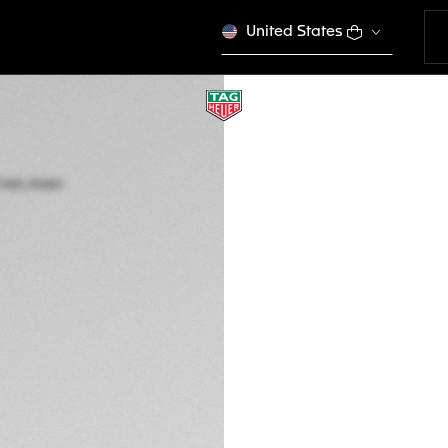
United States
TAG HEUER CARRE
Automático, 29 m
WBN2410.BA0621
Agotado online
Mex$ 66,100.00
COM
Garantía de 5 a