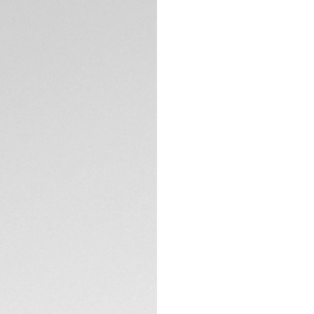
Packaging exclus
DESCRIPCIÓN
El equilibrio perfe
atrevidas y su imp
Carrera es un relo
La esfera blanca n
del orgullo. Asimi
rodio garantizan u
Este atrevido rel
ESPECIFICACIONES 
diseño. El logotip
calendario presen
La caja de acero 
CONTACTO
atrevido brazalet