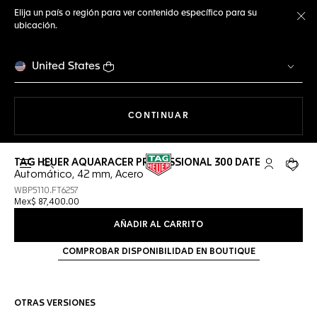
Elija un país o región para ver contenido específico para su
ubicación.
Ce
United States
NAVEGANDO EN LA WEB
CONTINUAR
TAG HEUER AQUARACER PROFESSIONAL 300 DATE
Abrir el menú de búsqueda
Cuenta Mi 
Su car
Automático, 42 mm, Acero
WBP5110.FT6257
Mex$ 87,400.00
AÑADIR AL CARRITO
COMPROBAR DISPONIBILIDAD EN BOUTIQUE
OTRAS VERSIONES