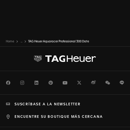
Home
...
TAG Heuer Aquaracer Professional 300 Date
Facebook
Instagram
LinkedIn
Pinterest
Youtube
Twitter
Weibo
WeChat
Li
SUSCRÍBASE A LA NEWSLETTER
ENCUENTRE SU BOUTIQUE MÁS CERCANA