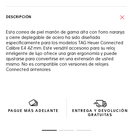
DESCRIPCIÓN
Esta correa de piel marrón de gama alta con forro naranja
y cierre deplegable de acero ha sido diseñada
específicamente para los modelos TAG Heuer Connected
Calibre E4 42 mm. Este versátil accesorio para su reloj
inteligente de lujo ofrece una gran ergonomía y puede
ajustarse para convertirse en una extensión de usted
mismo. No es compatible con versiones de relojes
Connected anteriores
PAGUE MÁS ADELANTE
ENTREGA Y DEVOLUCIÓN
GRATUITAS
Ir a la imagen 1
Ir a la imagen 2
Ir a la imagen 3