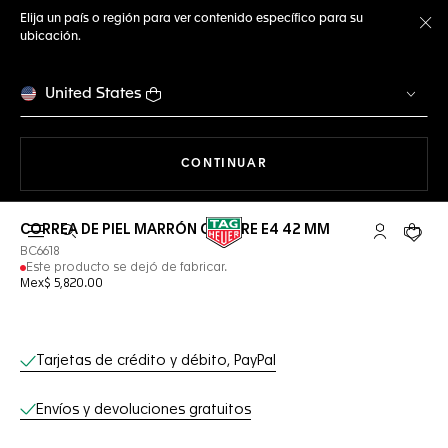
Elija un país o región para ver contenido específico para su
ubicación.
Ce
United States
NAVEGANDO EN LA WEB
CONTINUAR
CORREA DE PIEL MARRÓN CALIBRE E4 42 MM
Abrir el menú de búsqueda
Cuenta Mi 
Su car
BC6618
Este producto se dejó de fabricar.
Mex$ 5,820.00
Servicios online
Tarjetas de crédito y débito, PayPal
Envíos y devoluciones gratuitos