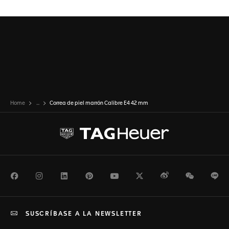
Home
...
Correa de piel marrón Calibre E4 42 mm
Facebook
Instagram
LinkedIn
Pinterest
Youtube
Twitter
Weibo
WeChat
Li
SUSCRÍBASE A LA NEWSLETTER