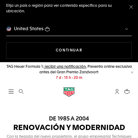
Elija un país o región para ver contenido específico para su
ubicación.
Ce
United States
NAVEGANDO EN LA WEB
CONTINUAR
TAG Heuer Formula 1:
recibir una notificación.
Preventa online exclusiva
antes del Gran Premio Zandvoort:
Ce
7
d
13
h
20
m
Abrir el menú de búsqueda
Cuenta Mi 
Su car
DE 1985 A 2004
RENOVACIÓN Y MODERNIDAD
Con la llegada del nuevo propietario, el grupo empresarial Techniques