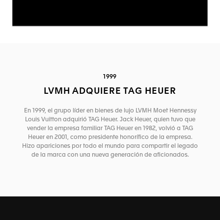
1999
LVMH ADQUIERE TAG HEUER
En 1999, el grupo líder en bienes de lujo LVMH Moet Hennessy
Louis Vuitton adquirió TAG Heuer. Jack Heuer, quien tuvo que
vender la empresa familiar TAG Heuer en 1982, volvió a TAG
Heuer en 2001, como presidente honorífico de la empresa.
Hizo apariciones por todo el mundo para compartir el legado
de la marca con una nueva generación de aficionados.