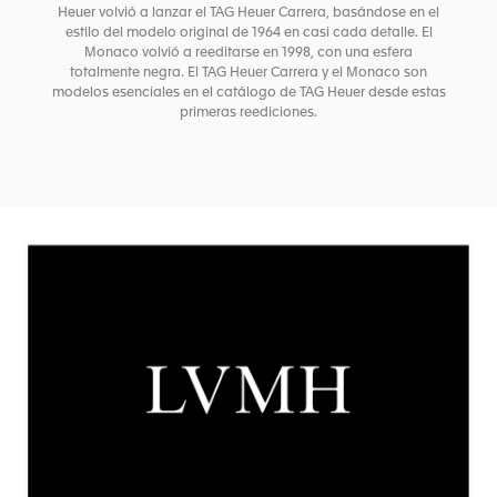
Heuer volvió a lanzar el TAG Heuer Carrera, basándose en el
estilo del modelo original de 1964 en casi cada detalle. El
Monaco volvió a reeditarse en 1998, con una esfera
totalmente negra. El TAG Heuer Carrera y el Monaco son
modelos esenciales en el catálogo de TAG Heuer desde estas
primeras reediciones.