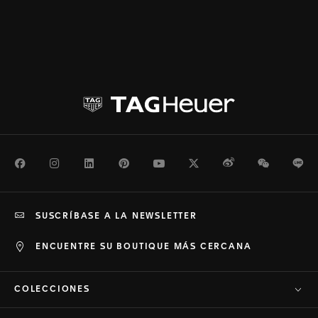
Facebook
Instagram
LinkedIn
Pinterest
Youtube
Twitter
Weibo
WeChat
Li
SUSCRÍBASE A LA NEWSLETTER
ENCUENTRE SU BOUTIQUE MÁS CERCANA
COLECCIONES