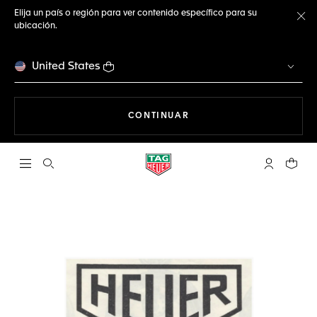
Elija un país o región para ver contenido específico para su
ubicación.
Ce
United States
NAVEGANDO EN LA WEB
CONTINUAR
Abrir el menú de búsqueda
Cuenta Mi 
Su car