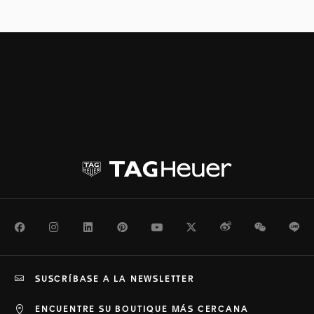
Facebook
Instagram
LinkedIn
Pinterest
Youtube
Twitter
Weibo
WeChat
Li
SUSCRÍBASE A LA NEWSLETTER
ENCUENTRE SU BOUTIQUE MÁS CERCANA