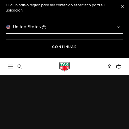
Elija un país o región para ver contenido específico para su
ubicación.
Ce
United States
NAVEGANDO EN LA WEB
CONTINUAR
Abrir el menú de búsqueda
Cuenta Mi 
Su car