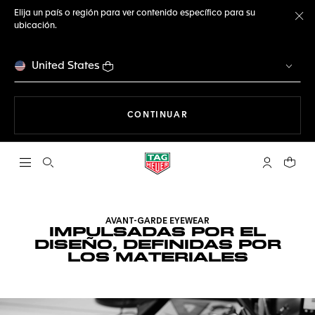
Elija un país o región para ver contenido específico para su
ubicación.
Ce
United States
NAVEGANDO EN LA WEB
CONTINUAR
Abrir el menú de búsqueda
Cuenta Mi 
Su car