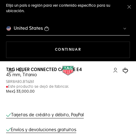
Elija un país o región para ver contenido específico para su
ubicación.
Ce
United States
NAVEGANDO EN LA WEB
CONTINUAR
TAG HEUER CONNECTED CALIBRE E4
Abrir el menú de búsqueda
Cuenta Mi 
Su car
45 mm, Titanio
SBR8A80.BT6261
Este producto se dejó de fabricar.
Mex$ 33,000.00
Servicios online
Tarjetas de crédito y débito, PayPal
Envíos y devoluciones gratuitos