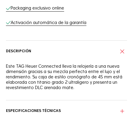
Packaging exclusivo online
Activación automática de la garantía
DESCRIPCIÓN
Este TAG Heuer Connected lleva la relojería a una nueva
dimensión gracias a su mezcla perfecta entre el lujo y el
rendimiento. Su caja de estilo cronógrafo de 45 mm está
elaborada con titanio grado 2 ultraligero y presenta un
revestimiento DLC arenado mate.
Tan avanzada como siempre, la caja de titanio negro de
este reloj inteligente va a juego con l bisel de cerámica
negra arenado. Dos materiales de alta resistencia.
ESPECIFICACIONES TÉCNICAS
Diseñada para una vida de rendimiento mejorado, la
exclusiva aplicación TAG Heuer Sports ha sido
personalizada para ayudarle con sus objetivos y desafíos