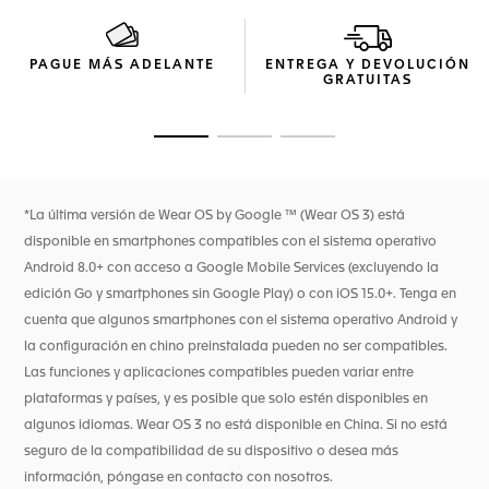
diarios.
Fácil de cambiar, la práctica correa de caucho negra con
PAGUE MÁS ADELANTE
ENTREGA Y DEVOLUCIÓN
cierre desplegable con revestimiento DLC negro completa
GRATUITAS
el diseño deportivo.
Ir a la imagen 1
Ir a la imagen 2
Ir a la imagen 3
*La última versión de Wear OS by Google ™ (Wear OS 3) está
disponible en smartphones compatibles con el sistema operativo
Android 8.0+ con acceso a Google Mobile Services (excluyendo la
edición Go y smartphones sin Google Play) o con iOS 15.0+. Tenga en
cuenta que algunos smartphones con el sistema operativo Android y
la configuración en chino preinstalada pueden no ser compatibles.
Las funciones y aplicaciones compatibles pueden variar entre
plataformas y países, y es posible que solo estén disponibles en
algunos idiomas. Wear OS 3 no está disponible en China. Si no está
seguro de la compatibilidad de su dispositivo o desea más
información, póngase en contacto con nosotros.