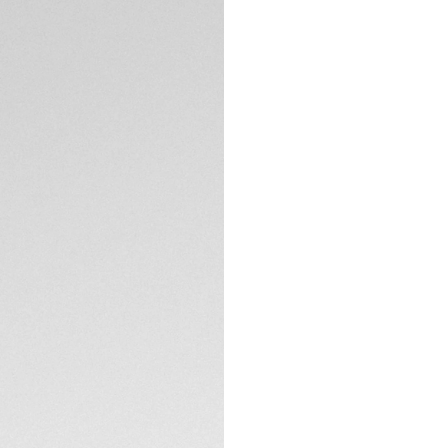
fibra di carbonio e
mondo delle corse
manifattura Heuer 0
fondello in vetro z
dispone 
SPECIFICHE TECNIC