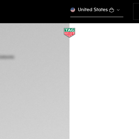
United States
TAG HEUER CARR
Automatico, 45 m
CBG2A91.FT6173
Questo prodotto è f
€ 10.150,00
Garanzia di 5 an
Confezione escl
DESCRIZIONE
Un'edizione nera d