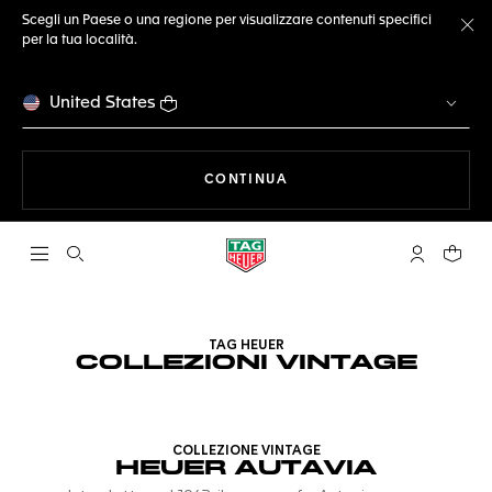
Scegli un Paese o una regione per visualizzare contenuti specifici
per la tua località.
Ch
United States
A NAVIGARE SUL SITO
CONTINUA
Apri la ricerca
L'account 
Il tuo