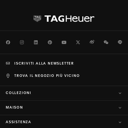
Facebook
Instagram
LinkedIn
Pinterest
Youtube
Twitter
Weibo
WeChat
Li
ISCRIVITI ALLA NEWSLETTER
TROVA IL NEGOZIO PIÙ VICINO
COLLEZIONI
MAISON
ASSISTENZA