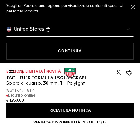
Scegli un Paese o una regione per visualizzare contenuti specifici
per la tua località.
Ch
United States
A NAVIGARE SUL SITO
CONTINUA
EDIZIONE LIMITATA | NOVITÀ
Apri la ricerca
L'account 
Il tuo
TAG HEUER FORMULA 1 SOLARGRAPH
Solare al quarzo, 38 mm, TH-Polylight
WBY1164.FT8114
Esaurito online
€ 1.950,00
RICEVI UNA NOTIFICA
VERIFICA DISPONIBILITÀ IN BOUTIQUE