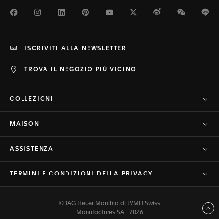
Facebook
Instagram
LinkedIn
Pinterest
Youtube
Twitter
Weibo
WeChat
Li
ISCRIVITI ALLA NEWSLETTER
TROVA IL NEGOZIO PIÙ VICINO
COLLEZIONI
MAISON
ASSISTENZA
TERMINI E CONDIZIONI DELLA PRIVACY
© TAG Heuer Marchio di LVMH Swiss
Torna a inizio pagina
Manufactures SA - 2026