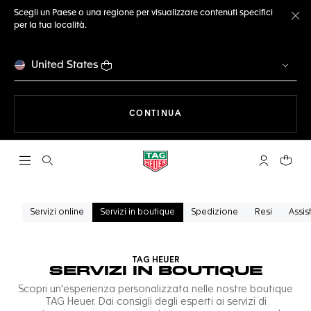
Scegli un Paese o una regione per visualizzare contenuti specifici
per la tua località.
Ch
United States
A NAVIGARE SUL SITO
CONTINUA
Apri la ricerca
L'account 
Il tuo