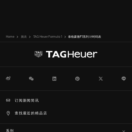
Home
腕表
TAG Heuer Formula 1
泰格豪雅F1系列 计时码表
微博
WeChat
领英
Pinterest
Twitter
Li
订阅新闻简讯
查找最近的精品店
系列