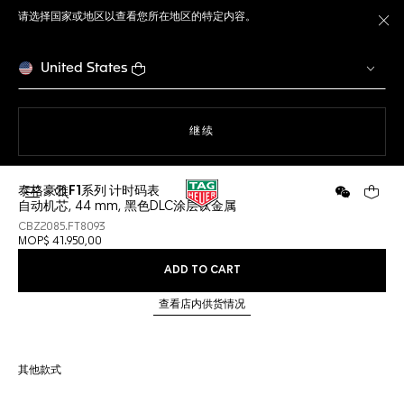
请选择国家或地区以查看您所在地区的特定内容。
关
United States
使用网站导航
继续
泰格豪雅F1系列 计时码表
打开搜索
微信
您的购
自动机芯, 44 mm, 黑色DLC涂层钛金属
CBZ2085.FT8093
MOP$ 41.950,00
ADD TO CART
查看店内供货情况
其他款式