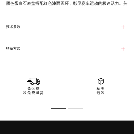
黑色蛋白石表盘搭配红色漆面圆环，彰显赛车运动的极速活力。荧
光指针和时标确保即使在光线不足的情况下亦能清晰读时。
喷砂2级钛金属表壳确保腕表坚固耐用。200米防水深度与红色橡
胶表带使其能够轻松应对任何冒险。
技术参数
这款计时码表搭载Calibre 16自动机芯，具备超卓性能与精准度。2
级钛金属按钮与表冠体现动感设计，彰显腕表的竞速血统。
联系方式
免运费
精美
和免费退货
包装
转至幻灯片 1
转至幻灯片 2