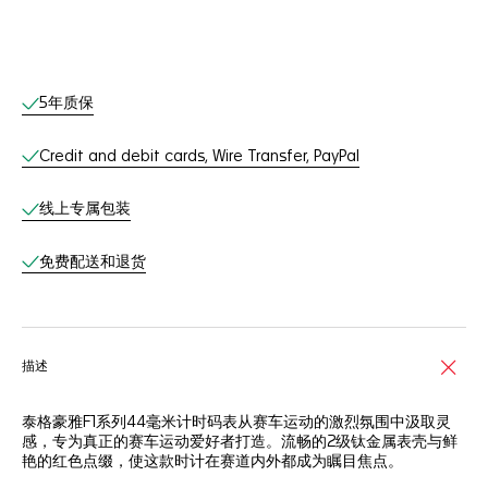
线上服务
5年质保
Credit and debit cards, Wire Transfer, PayPal
线上专属包装
免费配送和退货
描述
泰格豪雅F1系列44毫米计时码表从赛车运动的激烈氛围中汲取灵
感，专为真正的赛车运动爱好者打造。流畅的2级钛金属表壳与鲜
艳的红色点缀，使这款时计在赛道内外都成为瞩目焦点。