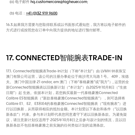
(a) 电子邮件
hq.customercare@tagheuer.com
;
(b) 电话：
+41 (0)32 919 9600
.
16.3.如果我方需要与您取得联系或以书面形式通知您，我方将以电子邮件的
方式进行或按照您在订单中向我方提供的地址进行预付邮寄。
17. CONNECTED智能腕表TRADE-IN
17.1. Connected智能腕表Trade-In计划（下称“本计划”）由 LVMH 钟表珠宝
澳门有限公司运营，该公司的注册办事处位于南沙湾大马路 1 号。 409，埃德
夫。 澳门中国法律 21 andar, em 澳门（下称“泰格豪雅”或“我方”）, 运营的全
新Connected智能腕表以旧换新计划（“本计划”）自2025年10月8日（“生效
日期”）起 生效。依据本计划，若您购买最新一代泰格豪雅Connected
Calibre E5智能腕表（“新款泰格豪雅Connected智能腕表”），则可选择将
Calibre E1、E2、E3和E4的泰格豪雅Connected智能腕表（“现有腕表”）进
行以旧换新，从而获得相应的抵扣金额。本计划受以下条款和条件（“以旧换
新条款”）约束。参与本计划即代表您同意遵守下述以旧换新条款。为避免疑
议，请注意新计划仅适用于 2025年10月8日之后参与该计划的情况，且以旧
换新条款不包括泰格豪雅之前实施的任何类似计划的追溯条款。