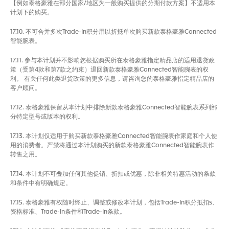
【例如泰格豪雅在部分国家/地区为一般购买提供的分期付款方案】不适用本
计划下的购买。
17.10. 不可合并多次Trade-In积分用以折抵单次购买新款泰格豪雅Connected
智能腕表。
17.11. 参与本计划并不影响您根据购买所在泰格豪雅指定精品店的适用退货政
策（受第4款和第7款之约束）退回新款泰格豪雅Connected智能腕表的权
利。 有关任何此类退货政策的更多信息，请咨询您的泰格豪雅指定精品店的
客户顾问。
17.12. 泰格豪雅保留从本计划中排除新款泰格豪雅Connected智能腕表系列部
分特定型号或版本的权利。
17.13. 本计划仅适用于购买新款泰格豪雅Connected智能腕表作家庭和个人使
用的消费者。严禁将通过本计划购买的新款泰格豪雅Connected智能腕表作
转售之用。
17.14. 本计划不可叠加任何其他促销、折扣或优惠，除非相关特惠活动的条款
和条件中有明确规定。
17.15. 泰格豪雅有权随时终止、调整或修改本计划，包括Trade-In积分抵扣s、
资格标准、Trade-In条件和Trade-In条款。