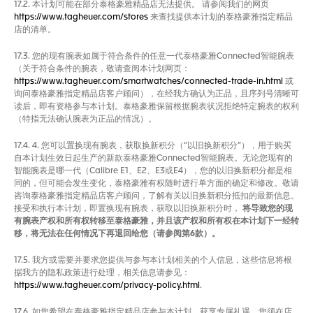
17.2. 本计划可能在部分泰格豪雅精品店无法提供。 请参阅我们的网页
https://www.tagheuer.com/stores
来查找提供本计划的泰格豪雅指定精品
店的清单。
17.3. 您的现有腕表如属于符合条件的任意一代泰格豪雅Connected智能腕表
（关于符合条件的腕表，敬请查阅本计划网页：
https://www.tagheuer.com/smartwatches/connected-trade-in.html
或
询问泰格豪雅指定精品店客户顾问），在经我方确认为正品，且序列号清晰可
读后，即有资格参与本计划。泰格豪雅保留根据腕表状况拒绝特定腕表的权利
（特指无法确认腕表为正品的情况）。
17.4. 4. 您可以置换现有腕表，获取换新积分（“以旧换新积分”），用于购买
自本计划生效日起生产的新款泰格豪雅Connected智能腕表。无论您现有的
智能腕表是哪一代（Calibre E1、E2、E3或E4），您的以旧换新积分都是相
同的，但可能会发生变化，泰格豪雅有权随时进行单方面的确定和修改。敬请
咨询泰格豪雅指定精品店客户顾问，了解有关以旧换新积分抵扣的最新信息。
接受和执行本计划，即置换现有腕表，获取以旧换新积分时，
将导致您的现
有腕表产权和所有权转移至泰格豪雅，并且该产权和所有权在本计划下一经转
移，将无法在任何情况下再退回给您（请参阅第6款）。
17.5. 我方或需要并要求您提供与参与本计划相关的个人信息，这些信息将根
据我方的隐私政策进行处理，相关信息请参见：
https://www.tagheuer.com/privacy-policy.html
.
17.6. 如您希望在泰格豪雅指定精品店参与本计划，获享专属礼遇，您须在店