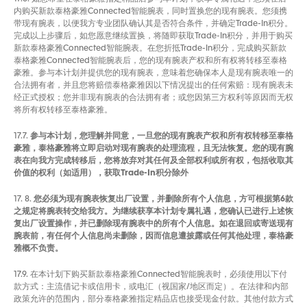
内购买新款泰格豪雅Connected智能腕表，同时置换您的现有腕表。您须携
带现有腕表，以便我方专业团队确认其是否符合条件，并确定Trade-In积分。
完成以上步骤后，如您愿意继续置换，将随即获取Trade-In积分，并用于购买
新款泰格豪雅Connected智能腕表。在您折抵Trade-In积分，完成购买新款
泰格豪雅Connected智能腕表后，您的现有腕表产权和所有权将转移至泰格
豪雅。参与本计划并提供您的现有腕表，意味着您确保本人是现有腕表唯一的
合法拥有者，并且您将赔偿泰格豪雅因以下情况提出的任何索赔：现有腕表未
经正式授权；您并非现有腕表的合法拥有者；或您因第三方权利等原因而无权
将所有权转移至泰格豪雅。
17.7.
参与本计划，您理解并同意，一旦您的现有腕表产权和所有权转移至泰格
豪雅，泰格豪雅将立即启动对现有腕表的处理流程，且无法恢复。您的现有腕
表在向我方完成转移后，您将放弃对其任何及全部权利或所有权，包括收取其
价值的权利（如适用），获取Trade-In积分除外
17. 8.
您必须为现有腕表恢复出厂设置，并删除所有个人信息，方可根据第6款
之规定将腕表转交给我方。为继续获享本计划专属礼遇，您确认已进行上述恢
复出厂设置操作，并已删除现有腕表中的所有个人信息。如在退回或寄送现有
腕表前，有任何个人信息尚未删除，因而信息遭披露或任何其他处理，泰格豪
雅概不负责。
17.9. 在本计划下购买新款泰格豪雅Connected智能腕表时，必须使用以下付
款方式：主流借记卡或信用卡，或电汇（视国家/地区而定）。在法律和内部
政策允许的范围内，部分泰格豪雅指定精品店也接受现金付款。其他付款方式