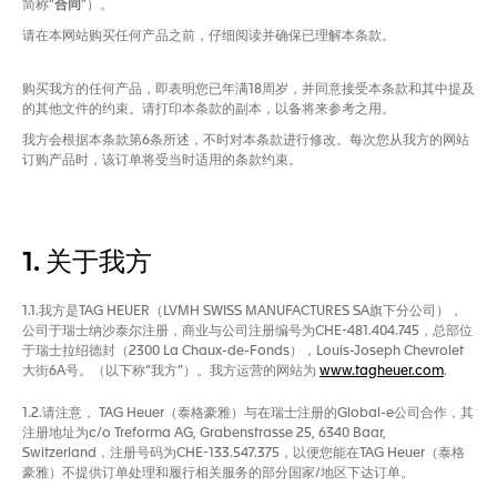
简称“
合同
”）。
请在本网站购买任何产品之前，仔细阅读并确保已理解本条款。
购买我方的任何产品，即表明您已年满18周岁，并同意接受本条款和其中提及
的其他文件的约束。请打印本条款的副本，以备将来参考之用。
我方会根据本条款第6条所述，不时对本条款进行修改。每次您从我方的网站
订购产品时，该订单将受当时适用的条款约束。
1. 关于我方
1.1.我方是TAG HEUER（LVMH SWISS MANUFACTURES SA旗下分公司），
公司于瑞士纳沙泰尔注册，商业与公司注册编号为CHE-481.404.745，总部位
于瑞士拉绍德封（2300 La Chaux-de-Fonds），Louis-Joseph Chevrolet
大街6A号。（以下称“我方”）。我方运营的网站为
www.tagheuer.com
.
1.2.请注意， TAG Heuer（泰格豪雅）与在瑞士注册的Global-e公司合作，其
注册地址为c/o Treforma AG, Grabenstrasse 25, 6340 Baar,
Switzerland，注册号码为CHE-133.547.375，以便您能在TAG Heuer（泰格
豪雅）不提供订单处理和履行相关服务的部分国家/地区下达订单。