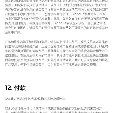
显示的进口费用金额可能不是您的收货地相关机构确定的您应支付的实际进口
费用，可能多于或少于该估计值；以及（ii）对于直接向有关机构支付收货地
当局确定的所有适用的进口费用（并在本条款允许的范围内，在取消或退回产
品的情况下收回这些费用），您将承担全部责任，Global-e和我方均不承担
与上述情况有关的任何责任或义务。此外，如果您在没有合理理由的情况下未
能支付进口费用，导致责任由我方、Global-e或承运人承担，那么在适用法
律允许的范围内，进口费用的责任金额可能会从您可能要求的任何退款或其他
金额中扣除。
11.6.如果您选择不预付进口费用，或未能支付进口费用，或不按照本条款规定
的退货程序拒绝接受产品，上述情况将导致产品被退回或需要被退回，那么您
可能需要承担退回的运输费用，并且我方可能不会为您的退货运输费用予以补
偿或退款。在适用法律允许的范围内，我方还可能向您收取因上述失败或拒绝
而导致的额外直接或间接费用。如果符合这些条款，我方可以向您偿还和退还
产品费用，但不包括进口费用，因为有关当局可能不会退还进口费用。
12. 付款
12.1.我方网站所列全部价格均以当地货币计算。
12.2.您仅可使用借记卡或信用卡或我方接受的任何其他付款方式来支付产