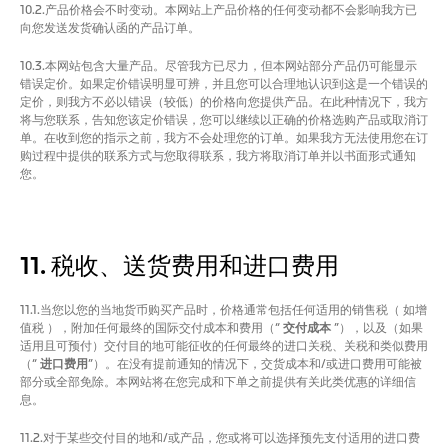
10.2.产品价格会不时变动。本网站上产品价格的任何变动都不会影响我方已
向您发送发货确认函的产品订单。
10.3.本网站包含大量产品。尽管我方已尽力，但本网站部分产品仍可能显示
错误定价。如果定价错误明显可辨，并且您可以合理地认识到这是一个错误的
定价，则我方不必以错误（较低）的价格向您提供产品。在此种情况下，我方
将与您联系，告知您该定价错误，您可以继续以正确的价格选购产品或取消订
单。在收到您的指示之前，我方不会处理您的订单。如果我方无法使用您在订
购过程中提供的联系方式与您取得联系，我方将取消订单并以书面形式通知
您。
11. 税收、送货费用和进口费用
11.1.当您以您的当地货币购买产品时，价格通常包括任何适用的销售税（ 如增
值税 ），附加任何最终的国际交付成本和费用（“
交付成本
”），以及（如果
适用且可预付）交付目的地可能征收的任何最终的进口关税、关税和类似费用
（“
进口费用
”）。在没有提前通知的情况下，交货成本和/或进口费用可能被
部分或全部免除。本网站将在您完成和下单之前提供有关此类优惠的详细信
息。
11.2.对于某些交付目的地和/或产品，您或将可以选择预先支付适用的进口费