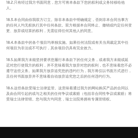
18.2.只有经过我方书面同意，您方可将本条款下您的权利或义务转移给他
人。
18.3.本合同由你我双方订立。除非本条款中明确规定，否则非本合同当事方
的任何人均无权执行其中任何条款。双方根据本合同终止、撤销或约定任何变
更、放弃或结算的权利，无需征得任何其他人的同意。
18.4.本条款中的各个项目均单独实施。如果任何法院或有关当局裁定其中任
何项目为非法或不可执行，其余项目仍具有完全效力。
18.5.如果我方未能坚持要求您履行本条款下的任何义务，或者我方未能或延
迟对您行使我方的权利，并不意味着我方放弃对您的权利，也不意味着您不必
遵守这些义务。如果我方放弃追究您的违约行为，我方将仅以书面方式进行，
且任何书面放弃并不意味着自动放弃追究您之后的任何违约行为。
18.6.这些条款受瑞士法律监管。这意味着通过我方的网站购买产品的合同以
及由合同引起的或与之相关的任何争议或索赔（包括非合同性争议或索赔）将
受瑞士法律管辖。您与我方均同意，瑞士法院将拥有专属管辖权。