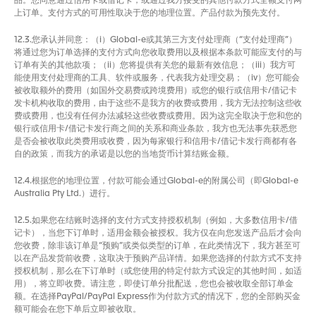
品。您同意通过信用卡或借记卡，或通过我方接受的其他付款方式全额支付网
上订单。支付方式的可用性取决于您的地理位置。产品付款为预先支付。
12.3.您承认并同意：（i）Global-e或其第三方支付处理商（“支付处理商”）
将通过您为订单选择的支付方式向您收取费用以及根据本条款可能应支付的与
订单有关的其他款项；（ii）您将提供有关您的最新有效信息；（iii）我方可
能使用支付处理商的工具、软件或服务，代表我方处理交易；（iv）您可能会
被收取额外的费用（如国外交易费或跨境费用）或您的银行或信用卡/借记卡
发卡机构收取的费用，由于这些不是我方的收费或费用，我方无法控制这些收
费或费用，也没有任何办法减轻这些收费或费用。因为这完全取决于您和您的
银行或信用卡/借记卡发行商之间的关系和商业条款，我方也无法事先获悉您
是否会被收取此类费用或收费，因为每家银行和信用卡/借记卡发行商都有各
自的政策，而我方的承诺是以您的当地货币计算结账金额。
12.4.根据您的地理位置，付款可能会通过Global-e的附属公司（即Global-e
Australia Pty Ltd.）进行。
12.5.如果您在结账时选择的支付方式支持授权机制（例如，大多数信用卡/借
记卡），当您下订单时，适用金额会被授权。我方仅在向您发送产品后才会向
您收费，除非该订单是“预购”或类似类型的订单，在此类情况下，我方甚至可
以在产品发货前收费，这取决于预购产品详情。如果您选择的付款方式不支持
授权机制，那么在下订单时（或您使用的特定付款方式设定的其他时间，如适
用），将立即收费。请注意，即使订单分批配送，您也会被收取全部订单金
额。在选择PayPal/PayPal Express作为付款方式的情况下，您的全部购买金
额可能会在您下单后立即被收取。