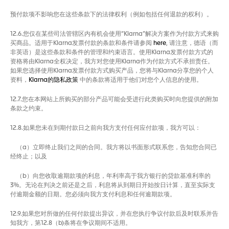
预付款项不影响您在这些条款下的法律权利（例如包括任何退款的权利）。
12.6.您仅在某些司法管辖区内有机会使用“Klarna”解决方案作为付款方式来购
买商品。适用于Klarna发票付款的条款和条件请参阅
here
, 请注意，德语（而
非英语）是这些条款和条件的管理和约束语言。使用Klarna发票付款方式的
资格将由Klarna全权决定，我方对您使用Klarna作为付款方式不承担责任。
如果您选择使用Klarna发票付款方式购买产品，您将与Klarna分享您的个人
资料，
Klarna的隐私政策
中的条款将适用于他们对您个人信息的使用。
12.7.您在本网站上所购买的部分产品可能会受进行此类购买时向您提供的附加
条款之约束。
12.8.如果您未在到期付款日之前向我方支付任何应付款项，我方可以：
（a）立即终止我们之间的合同。我方将以书面形式联系您，告知您合同已
经终止；以及
（b）向您收取逾期款项的利息，年利率高于我方银行的贷款基准利率的
3%。无论在判决之前还是之后，利息将从到期日开始按日计算，直至实际支
付逾期金额的日期。您必须向我方支付利息和任何逾期款项。
12.9.如果您对所做的任何付款提出异议，并在您执行争议付款后及时联系并告
知我方，第12.8（b)条将在争议期间不适用。