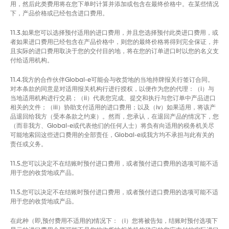
用，然后此类费用将在您下单时计算并添加或包含在最终价格中。在某些情况
下，产品价格或已经包含进口费用。
11.3.如果您可以选择预付适用的进口费用，并且您选择预付此类进口费用，或
者如果进口费用已经包含在产品价格中，则您的最终价格将得到完全保证，并
且实际的进口费用取决于您的交付目的地，将在您的订单进口时以您的名义支
付给适用机构。
11.4.我方的合作伙伴Global-e可能会与收货地的当地持牌报关行签订合同。
对本条款的同意是对适用报关机构行进行授权，以便作为您的代理：（i）与
当地适用机构进行交易；（ii）代表您完成、提交和执行与您订单中产品进口
相关的文件；（iii）协助支付适用的进口费用；以及（iv）如果适用，将该产
品退回给我方（受本条款之约束）。然而，您承认，在退回产品的情况下，您
（而非我方、Global-e或代表他们的任何人士）将负有向适用的税务机关尽
可能地索回这些进口费用的全部责任，Global-e或我方均不承担与此有关的
责任或义务。
11.5.您可以决定不在结账时预付进口费用，或者预付进口费用的选项可能不适
用于您的收货地或产品。
11.5.您可以决定不在结账时预付进口费用，或者预付进口费用的选项可能不适
用于您的收货地或产品。
在此种（即,预付费用不适用的)情况下：（i）您将被告知，结账时预付选项下