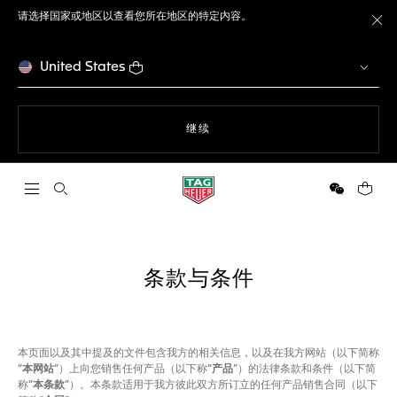
请选择国家或地区以查看您所在地区的特定内容。
关
United States
使用网站导航
继续
打开搜索
微信
您的购
条款与条件
本页面以及其中提及的文件包含我方的相关信息，以及在我方网站（以下简称
“
本网站
”）上向您销售任何产品（以下称“
产品
”）的法律条款和条件（以下简
称“
本条款
”）。本条款适用于我方彼此双方所订立的任何产品销售合同（以下