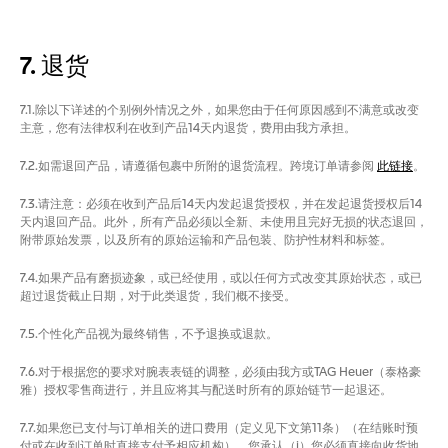
7. 退货
7.1.除以下详述的个别例外情况之外，如果您由于任何原因感到不满意或改变
主意，您有法律权利在收到产品14天内退货，费用由我方承担。
7.2.如需退回产品，请遵循包裹中所附的退货流程。跨境订单请参阅
此链接
。
7.3.请注意：必须在收到产品后14天内发起退货授权，并在发起退货授权后14
天内退回产品。此外，所有产品必须以全新、未使用且完好无损的状态退回，
附带原始发票，以及所有的原始运输和产品包装、防护性材料和标签。
7.4.如果产品有磨损迹象，或已经使用，或以任何方式改变其原始状态，或已
超过退货截止日期，对于此类退货，我们概不接受。
7.5.个性化产品视为最终销售，不予退换或退款。
7.6.对于根据您的要求对腕表表链的调整，必须由我方或TAG Heuer（泰格豪
雅）授权零售商进行，并且应将其与配送时所有的原始链节一起退还。
7.7.如果您已支付与订单相关的进口费用（定义见下文第11条）（在结账时预
付或在收到订单时直接支付予相应机构），您承认（i）您必须直接向收货地