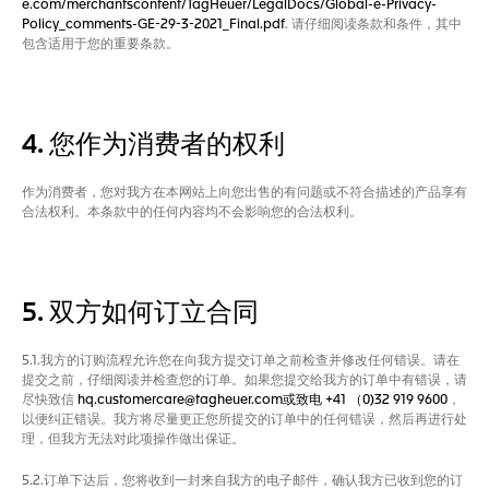
e.com/merchantscontent/TagHeuer/LegalDocs/Global-e-Privacy-
Policy_comments-GE-29-3-2021_Final.pdf
. 请仔细阅读条款和条件，其中
包含适用于您的重要条款。
4. 您作为消费者的权利
作为消费者，您对我方在本网站上向您出售的有问题或不符合描述的产品享有
合法权利。本条款中的任何内容均不会影响您的合法权利。
5. 双方如何订立合同
5.1.我方的订购流程允许您在向我方提交订单之前检查并修改任何错误。请在
提交之前，仔细阅读并检查您的订单。如果您提交给我方的订单中有错误，请
尽快致信
hq.customercare@tagheuer.com或致电
+41 （0)32 919 9600
，
以便纠正错误。我方将尽量更正您所提交的订单中的任何错误，然后再进行处
理，但我方无法对此项操作做出保证。
5.2.订单下达后，您将收到一封来自我方的电子邮件，确认我方已收到您的订