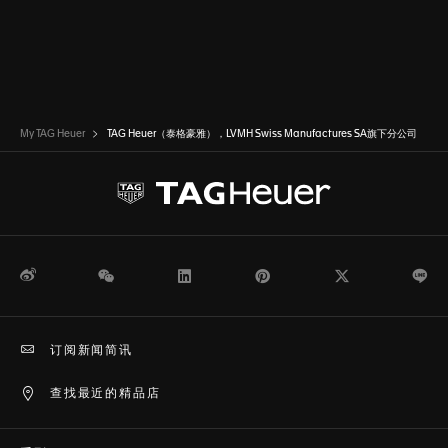
My TAG Heuer
TAG Heuer（泰格豪雅），LVMH Swiss Manufactures SA旗下分公司
微博
WeChat
领英
Pinterest
Twitter
Li
订阅新闻简讯
查找最近的精品店