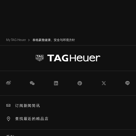
My TAG Heuer
泰格豪雅健康、安全与环境方针
微博
WeChat
领英
Pinterest
Twitter
Li
订阅新闻简讯
查找最近的精品店