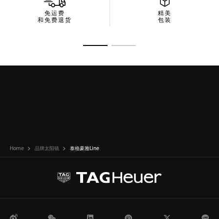
免运费
精美
和免费退货
包装
转至幻灯片 1
转至幻灯片 2
Home
品牌太阳镜
泰格豪雅Line
微博
WeChat
领英
Pinterest
Twitter
Li