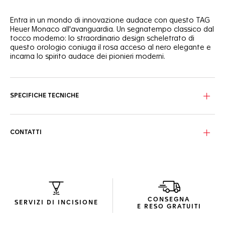
Entra in un mondo di innovazione audace con questo TAG
Heuer Monaco all'avanguardia. Un segnatempo classico dal
tocco moderno: lo straordinario design scheletrato di
questo orologio coniuga il rosa acceso al nero elegante e
incarna lo spirito audace dei pionieri moderni.
Il quadrante scheletrato sabbiato nero prende vita grazie ai
dettagli rosa acceso e ai contatori in opalina rosa, che
creano un'audace atmosfera colorata e artigianale.
SPECIFICHE TECNICHE
La cassa da 39 mm, leggera e resistente, realizzata in
titanio con rivestimento DLC nero, è corredata da un
cinturino in pelle di vitello nera goffrata e caucciù,
CONTATTI
emblema dell'eleganza sportiva.
Dal fondello in vetro zaffiro spunta il movimento
automatico Calibre TH20-00 di Manifattura che offre una
precisione impareggiabile e incarna l'essenza
dell'eccellenza orologiera.
CONSEGNA
SERVIZI DI INCISIONE
E RESO GRATUITI