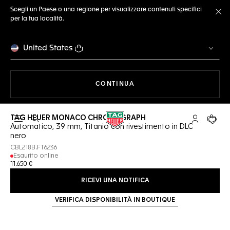
Scegli un Paese o una regione per visualizzare contenuti specifici
per la tua località.
Ch
United States
A NAVIGARE SUL SITO
CONTINUA
TAG HEUER MONACO CHRONOGRAPH
Apri la ricerca
L'account 
Il tuo
Automatico, 39 mm, Titanio con rivestimento in DLC
nero
CBL218B.FT6236
Esaurito online
11.650 €
RICEVI UNA NOTIFICA
VERIFICA DISPONIBILITÀ IN BOUTIQUE