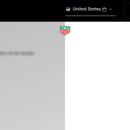
United States
TAG HEUER CARR
Automatico, 41 mm
CBM2110.BA0651
Questo prodotto è f
5.800 €
Garanzia di 5 an
Carte di credito
Transfer, PayPal
Consegna e reso
DESCRIZIONE