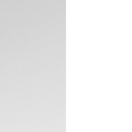
Un cronografo da 
quadrante e contat
lunetta fissa in ce
cassa sono imprezi
ulteriore grinta al 
SPECIFICHE TECNIC