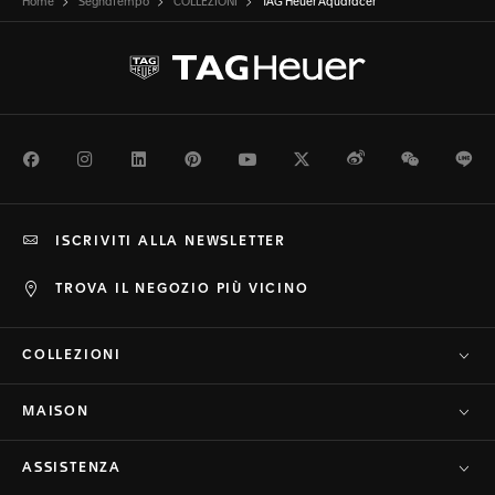
Home
Segnatempo
COLLEZIONI
TAG Heuer Aquaracer
Facebook
Instagram
LinkedIn
Pinterest
Youtube
Twitter
Weibo
WeChat
Li
ISCRIVITI ALLA NEWSLETTER
TROVA IL NEGOZIO PIÙ VICINO
COLLEZIONI
MAISON
ASSISTENZA