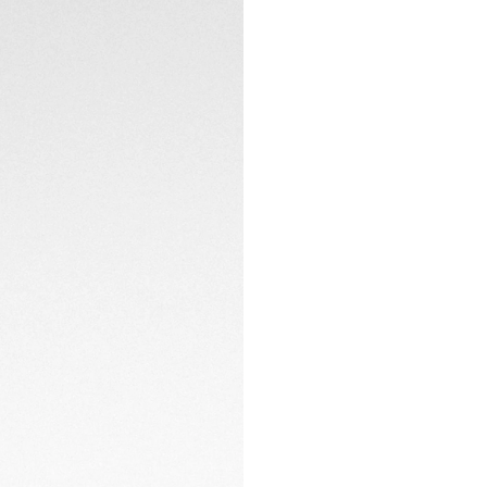
incornicia la cassa
CONTATTI
ergonomico superi
rotazione.
Il cinturino in cauc
acciaio con sistem
perfetta aderenza 