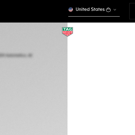
United States
TAG HEUER AQUAR
Automatico, 42 mm
WBP5111.FT6259
Esaurito online
4.350 €
Garanzia di 5 an