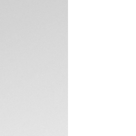
Carte di credito
Transfer, PayPal
Consegna e reso
DESCRIZIONE
Immergiti nelle p
Aquaracer Professi
movimento Calibre
segnatempo da 42 
subacquee.
Questo quadrante 
completato da indi
luminoso e da una
SPECIFICHE TECNIC
tocco di vivacità.
La lunetta unidirez