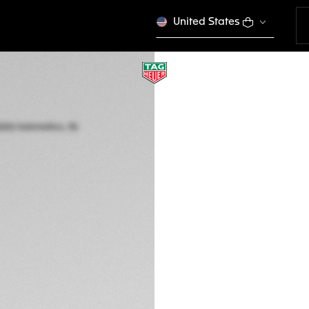
United States
TAG HEUER AQUAR
Automatico, 36 mm
WBP231G.FT6226
Questo prodotto è f
4.200 €
Garanzia di 5 an
Carte di credito
Transfer, PayPal