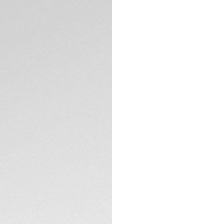
Consegna e reso
DESCRIZIONE
Immergiti nelle rin
hanno ispirato que
tempestato di diam
la professionale e 
superare ogni limi
Il quadrante verde
onde, ma anche per
taglio a brillante 
SPECIFICHE TECNIC
Con i suoi 36 mm d
proprio orologio d
cassa in acciaio so
Completato da un e
alta qualità in acci
ottimo comfort e ve