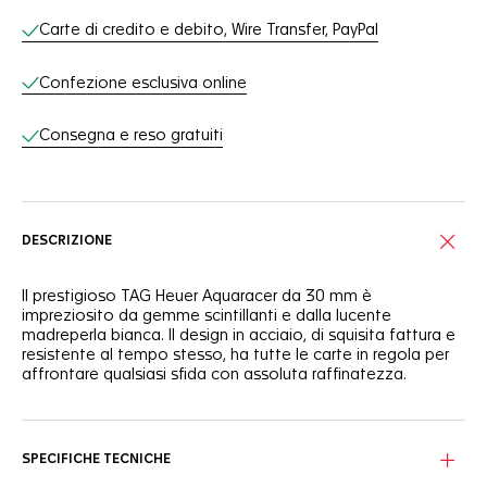
Carte di credito e debito, Wire Transfer, PayPal
Confezione esclusiva online
Consegna e reso gratuiti
DESCRIZIONE
Il prestigioso TAG Heuer Aquaracer da 30 mm è
impreziosito da gemme scintillanti e dalla lucente
madreperla bianca. Il design in acciaio, di squisita fattura e
resistente al tempo stesso, ha tutte le carte in regola per
affrontare qualsiasi sfida con assoluta raffinatezza.
Sul quadrante in madreperla bianca sono incastonati dodici
scintillanti diamanti VS da 1,4 mm di diametro (0,1 ct),
mentre la lunetta è impreziosita da trentasei diamanti VS di
SPECIFICHE TECNICHE
diametri e carati diversi: 1,6 mm (0,6 ct), 1,5 mm (0,6 ct) e 1,4