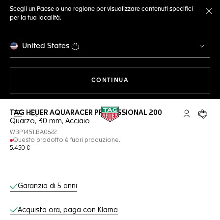
Scegli un Paese o una regione per visualizzare contenuti specifici
per la tua località.
Ch
United States
A NAVIGARE SUL SITO
CONTINUA
TAG HEUER AQUARACER PROFESSIONAL 200
Apri la ricerca
L'account 
Il tuo
Quarzo, 30 mm, Acciaio
WBP1451.BA0622
Questo prodotto è fuori produzione.
5.450 €
Servizi online
Garanzia di 5 anni
Acquista ora, paga con Klarna