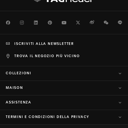
Facebook
Instagram
LinkedIn
Pinterest
Youtube
Twitter
Weibo
WeChat
Li
ISCRIVITI ALLA NEWSLETTER
TROVA IL NEGOZIO PIÙ VICINO
COLLEZIONI
MAISON
ASSISTENZA
TERMINI E CONDIZIONI DELLA PRIVACY