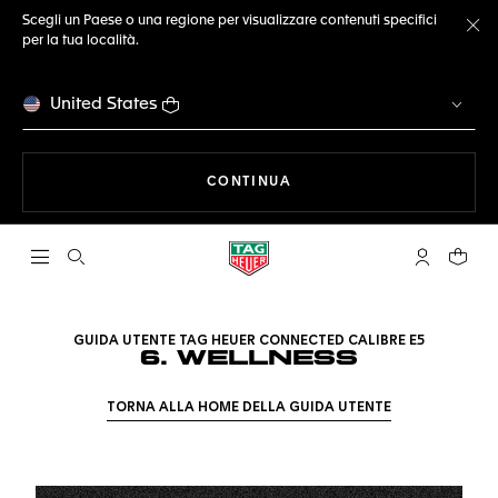
Scegli un Paese o una regione per visualizzare contenuti specifici
per la tua località.
Ch
United States
A NAVIGARE SUL SITO
CONTINUA
Apri la ricerca
L'account 
Il tuo