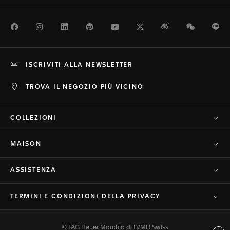
Facebook
Instagram
LinkedIn
Pinterest
Youtube
Twitter
Weibo
WeChat
Li
ISCRIVITI ALLA NEWSLETTER
TROVA IL NEGOZIO PIÙ VICINO
COLLEZIONI
MAISON
ASSISTENZA
TERMINI E CONDIZIONI DELLA PRIVACY
© TAG Heuer Marchio di LVMH Swiss