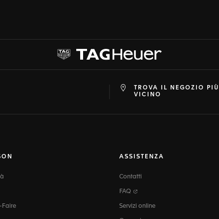
TROVA IL NEGOZIO PIÙ
at
ine
VICINO
SON
ASSISTENZA
tà
Contatti
FAQ
-Faire
Servizi online