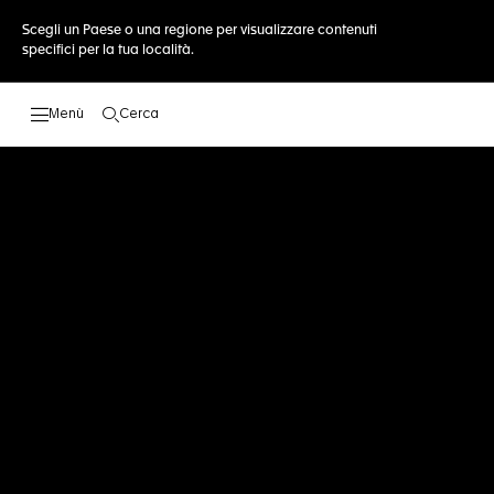
Scegli un Paese o una regione per visualizzare contenuti
specifici per la tua località.
Cerca
Apri la ricerca