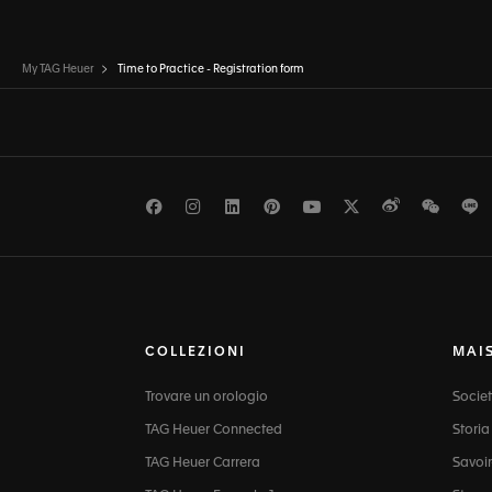
My TAG Heuer
Time to Practice - Registration form
Facebook
Instagram
LinkedIn
Pinterest
Youtube
Twitter
Weibo
WeCh
L
COLLEZIONI
MAI
Trovare un orologio
Socie
TAG Heuer Connected
Storia
TAG Heuer Carrera
Savoir