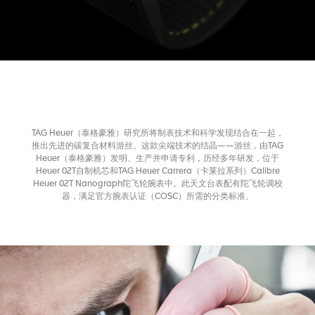
TAG Heuer（泰格豪雅）研究所将制表技术和科学发现结合在一起，
推出先进的碳复合材料游丝。这款尖端技术的结晶——游丝，由TAG
Heuer（泰格豪雅）发明、生产并申请专利，历经多年研发，位于
Heuer 02T自制机芯和TAG Heuer Carrera（卡莱拉系列）Calibre
Heuer 02T Nanograph陀飞轮腕表中。此天文台表配有陀飞轮调校
器，满足官方腕表认证（COSC）所需的分类标准。