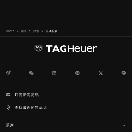
Home
腕表
探索
自动腕表
微博
WeChat
领英
Pinterest
Twitter
Li
订阅新闻简讯
查找最近的精品店
系列