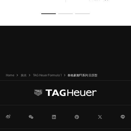
转至幻灯片 1
转至幻灯片 2
转至幻灯片 3
Home
腕表
TAG Heuer Formula 1
泰格豪雅F1系列 日历型
微博
WeChat
领英
Pinterest
Twitter
Li