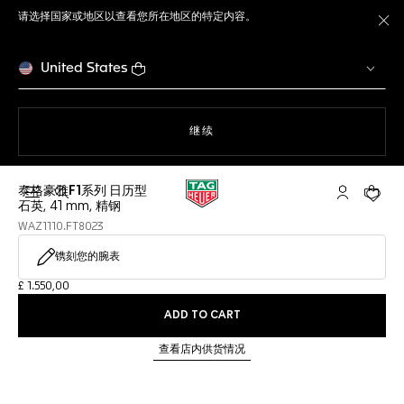
请选择国家或地区以查看您所在地区的特定内容。
关
United States
使用网站导航
继续
泰格豪雅F1系列 日历型
打开搜索
My TAG He
您的购
石英, 41 mm, 精钢
WAZ1110.FT8023
镌刻您的腕表
£ 1.550,00
ADD TO CART
查看店内供货情况