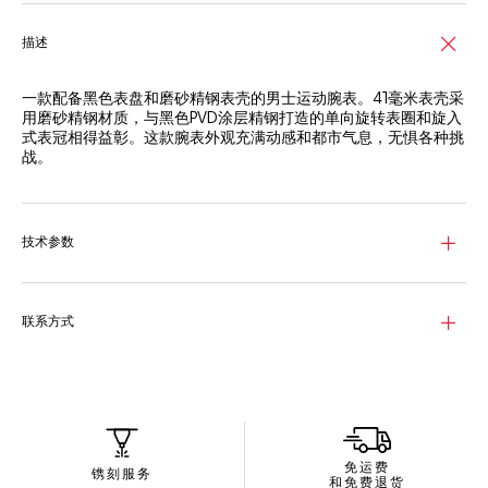
描述
一款配备黑色表盘和磨砂精钢表壳的男士运动腕表。41毫米表壳采
用磨砂精钢材质，与黑色PVD涂层精钢打造的单向旋转表圈和旋入
式表冠相得益彰。这款腕表外观充满动感和都市气息，无惧各种挑
战。
技术参数
联系方式
免运费
镌刻服务
和免费退货