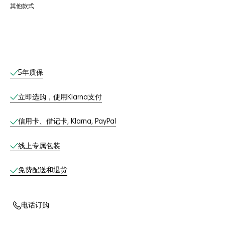
其他款式
线上服务
5年质保
立即选购，使用Klarna支付
信用卡、借记卡, Klarna, PayPal
线上专属包装
免费配送和退货
电话订购