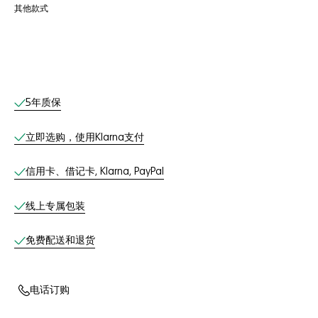
其他款式
线上服务
5年质保
立即选购，使用Klarna支付
信用卡、借记卡, Klarna, PayPal
线上专属包装
免费配送和退货
电话订购