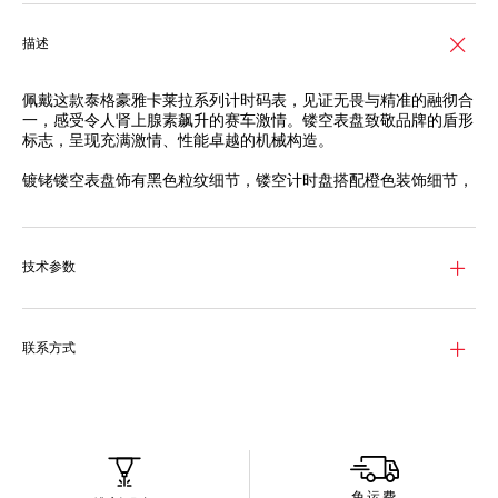
描述
佩戴这款泰格豪雅卡莱拉系列计时码表，见证无畏与精准的融彻合
一，感受令人肾上腺素飙升的赛车激情。镂空表盘致敬品牌的盾形
标志，呈现充满激情、性能卓越的机械构造。
镀铑镂空表盘饰有黑色粒纹细节，镂空计时盘搭配橙色装饰细节，
呼应极限运动的惊心动魄。
这款44毫米计时码表表壳采用2级钛金属材质，侧面则采用凹槽设
计并经黑色PVD涂层精细粒面处理，搭配黑色喷砂陶瓷表圈，赛道
技术参数
内外皆展现出坚韧。
TH20-00品牌自制机芯透过蓝宝石表背清晰可见，经NAC润饰处
理，点缀与其颜色适配的装饰细节，尽显腕表的果敢精神。
联系方式
免运费