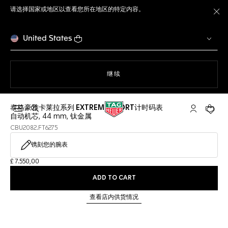
请选择国家或地区以查看您所在地区的特定内容。
关
United States
使用网站导航
继续
泰格豪雅卡莱拉系列 EXTREME SPORT计时码表
打开搜索
My TAG He
您的购
自动机芯, 44 mm, 钛金属
CBU2082.FT6275
镌刻您的腕表
£ 7.550,00
ADD TO CART
查看店内供货情况