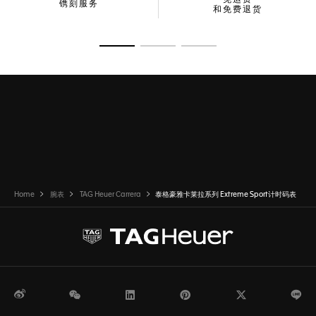
镌刻服务
和免费退货
转至幻灯片 1
转至幻灯片 2
转至幻灯片 3
Home
腕表
TAG Heuer Carrera
泰格豪雅卡莱拉系列 Extreme Sport计时码表
微博
WeChat
领英
Pinterest
Twitter
Li