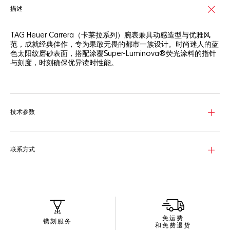
描述
TAG Heuer Carrera（卡莱拉系列）腕表兼具动感造型与优雅风
范，成就经典佳作，专为果敢无畏的都市一族设计。时尚迷人的蓝
色太阳纹磨砂表面，搭配涂覆Super-Luminova®荧光涂料的指针
与刻度，时刻确保优异读时性能。
这款TAG Heuer Carrera（卡莱拉系列）腕表采用都市风格造型，
搭载Calibre 5自动上链机芯，确保计时精准，并于6点钟位设置日
历显示。
技术参数
腕表配备亮丽的39毫米精钢表壳，呈现磨砂和抛光交替处理饰
面，搭配透明表背，机芯设计一览无遗，同时确保舒适佩戴体验。
腕表配备华贵的蓝色鳄鱼皮表带，精钢折叠表扣设有安全按钮和
联系方式
TAG Heuer（泰格豪雅）标志，尽展佩戴者的真我个性。
免运费
镌刻服务
和免费退货