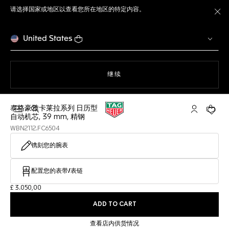
请选择国家或地区以查看您所在地区的特定内容。
关
United States
使用网站导航
继续
泰格豪雅卡莱拉系列 日历型
打开搜索
My TAG He
您的购
自动机芯, 39 mm, 精钢
WBN2112.FC6504
镌刻您的腕表
配置您的表带/表链
£ 3.050,00
ADD TO CART
查看店内供货情况