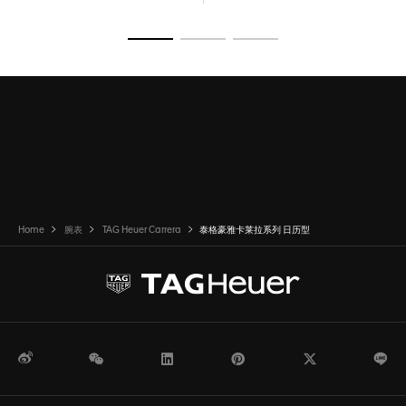
转至幻灯片 1
转至幻灯片 2
转至幻灯片 3
Home
腕表
TAG Heuer Carrera
泰格豪雅卡莱拉系列 日历型
微博
WeChat
领英
Pinterest
Twitter
Li