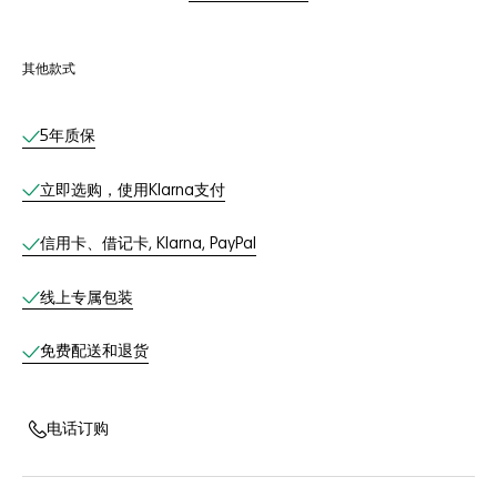
其他款式
线上服务
5年质保
立即选购，使用Klarna支付
信用卡、借记卡, Klarna, PayPal
线上专属包装
免费配送和退货
电话订购