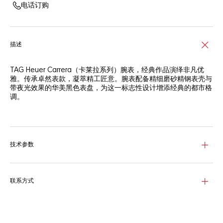
电话订购
描述
TAG Heuer Carrera（卡莱拉系列）腕表，经典作品演绎非凡优
雅。传承卓然表款，凝萃精工匠意。腕表配备精细磨砂精钢表壳与
带夜光效果的华美黑色表盘，为这一标志性设计增添经典的都市格
调。
这款风格经典的39毫米TAG Heuer Carrera（卡莱拉系列）三指针
自动腕表，尽展迷人的奢华美感，尤其适合步履不停的繁忙人士。
带夜光效果的黑色表盘精美凸显夜光镀铑指针、时标和镶贴TAG
技术参数
Heuer（泰格豪雅）标志。
腕表搭载Calibre 5机芯，动力稳定，6点钟位置设日历视窗。可透
过蓝宝石表背尽赏这款自动机芯的运行美态。
联系方式