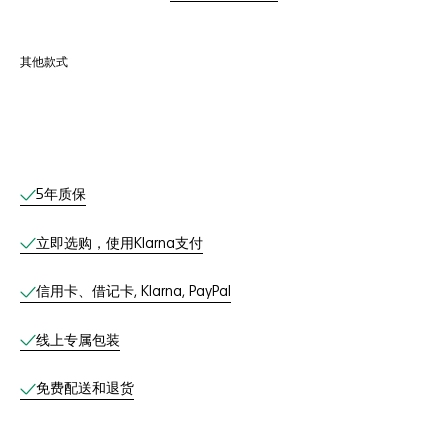
其他款式
线上服务
5年质保
立即选购，使用Klarna支付
信用卡、借记卡, Klarna, PayPal
线上专属包装
免费配送和退货