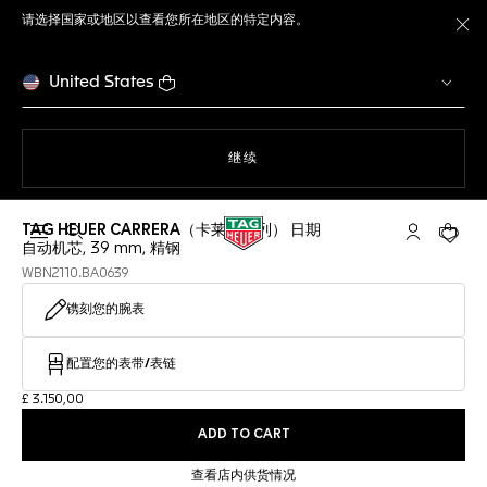
请选择国家或地区以查看您所在地区的特定内容。
关
United States
使用网站导航
继续
TAG HEUER CARRERA（卡莱拉系列） 日期
打开搜索
My TAG He
您的购
自动机芯, 39 mm, 精钢
WBN2110.BA0639
镌刻您的腕表
配置您的表带/表链
£ 3.150,00
ADD TO CART
查看店内供货情况