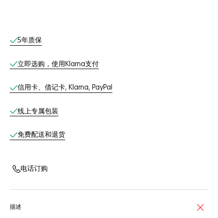
线上服务
5年质保
立即选购，使用Klarna支付
信用卡、借记卡, Klarna, PayPal
线上专属包装
免费配送和退货
电话订购
描述