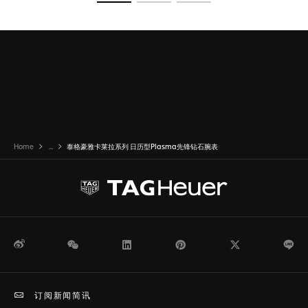
转至幻灯片 1
转至幻灯片 2
转至幻灯片 3
Home
...
泰格豪雅卡莱拉系列 日历型Plasma先锋钻石腕表
微博
WeChat
领英
Pinterest
Twitter
Li
订阅新闻简讯