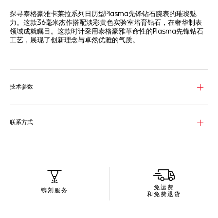
探寻泰格豪雅卡莱拉系列日历型Plasma先锋钻石腕表的璀璨魅
力。这款36毫米杰作搭配淡彩黄色实验室培育钻石，在奢华制表
领域成就瞩目。这款时计采用泰格豪雅革命性的Plasma先锋钻石
工艺，展现了创新理念与卓然优雅的气质。
泰格豪雅凭借开创性的Plasma先锋钻石工艺，率先打造出淡彩黄
色实验室培育钻石。在可控的等离子环境中，钻石晶种被置于特定
气体中，促使晶体生长并精准塑造晶体结构。实验室培育钻石成型
后，每颗均经过精密激光切割与抛光，呈现出浓郁且均匀的淡彩黄
技术参数
色调，为高端制表领域开辟了全新的创意视野。
多晶体实验室培育钻石表盘（2.9克拉）熠熠生辉，周围环绕12颗
长方形切割白色实验室培育钻石（0.5克拉）作为时标。表冠镶嵌
联系方式
一枚淡彩黄色实验室培育钻石（1.3克拉），搭配泰格豪雅盾形标
志（0.1克拉），为这款非凡时计增添了独特魅力。
36毫米18K白金表壳的饰面经交替处理工艺精心雕琢，搭配奢华的
白色鳄鱼皮表带与白金针扣。该腕表搭载Calibre 7自动机芯，提
供42小时动力储存，透过蓝宝石表背，精密的机械构造清晰可
见。
免运费
镌刻服务
和免费退货