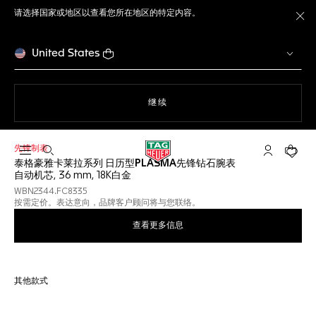
请选择国家或地区以查看您所在地区的特定内容。
关
United States
使用网站导航
继续
先锋制表
打开搜索
My TAG He
您的购
泰格豪雅卡莱拉系列 日历型PLASMA先锋钻石腕表
自动机芯, 36 mm, 18K白金
WBN2344.FC8335
按需定价。表达意向，品牌客户顾问将与您联络。
查看更多信息
其他款式